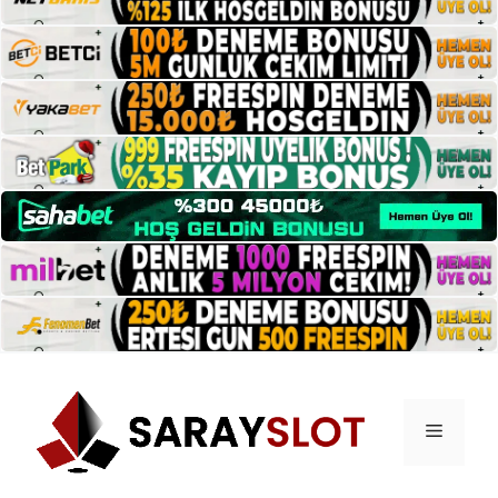
İçeriğe
atla
Menü