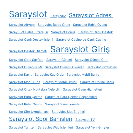
Sarayslot
Sarayslot Adresi
Saray Slot
Sarayslot Altyapı
Sarayslot Bahis Oranı
Sarayslot Bahis Oyunu
Saray Slot Bahis Stratejisi
Sarayslot Bonus
Sarayslot Canlı Destek
Sarayslot Canlı Destek İşlemi
Sarayslot Casino ve Canlı Casino
Sarayslot Giriş
Sarayslot Destek Hizmeti
Sarayslot Giriş Sayfası
Sarayslot Güncel
Sarayslot Güncel Giriş
Sarayslot Güvenilir Mi
Sarayslot Güvenli Oyunlar
Sarayslot Hizmetleri
Sarayslot Kayıt
Sarayslot Kaç Oldu
Sarayslot Mobil Bahis
Sarayslot Mobil Giriş
Sarayslot Mobil Oyunu
Sarayslot Online Bahis
Sarayslot Ortak Noktaları Nelerdir
Sarayslot Oyun Hizmetleri
Sarayslot Para Çekme
Sarayslot Para Çekme Seçenekleri
Sarayslot Rulet Oyunu
Sarayslot Sanal Yarışlar
Sarayslot Site Uygulaması
Sarayslot Slot Bilgileri
Sarayslot Spor Bahisleri
Sarayslot TV
Sarayslot Twitter
Sarayslot Web İşlemleri
Sarayslot Yeni Girişler