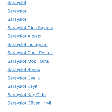
Sarayslot
Sarayslot
Sarayslot
Sarayslot Giriş Sayfası
Sarayslot Altyapı
Sarayslot İnstagram
Sarayslot Canlı Destek
Sarayslot Mobil Giriş
Sarayslot Bonus
Sarayslot Üyelik
Sarayslot Kayıt
Sarayslot Kaç Oldu
Sarayslot Güvenilir Mi