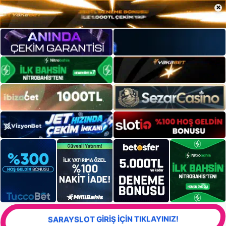
×
SARAYSLOT GİRİŞ İÇİN TIKLAYINIZ!