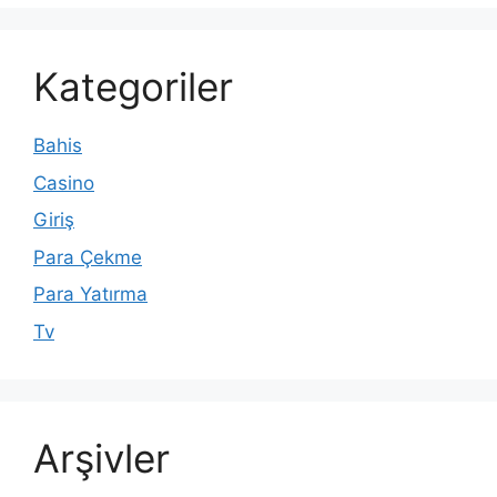
Kategoriler
Bahis
Casino
Giriş
Para Çekme
Para Yatırma
Tv
Arşivler