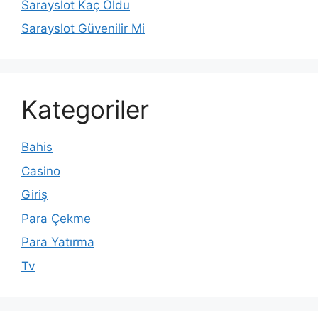
Sarayslot Kaç Oldu
Sarayslot Güvenilir Mi
Kategoriler
Bahis
Casino
Giriş
Para Çekme
Para Yatırma
Tv