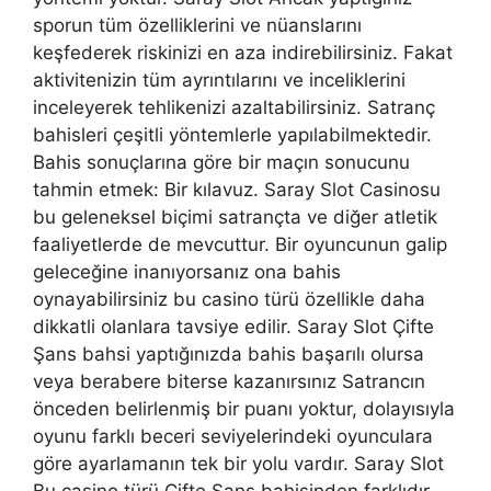
sporun tüm özelliklerini ve nüanslarını
keşfederek riskinizi en aza indirebilirsiniz. Fakat
aktivitenizin tüm ayrıntılarını ve inceliklerini
inceleyerek tehlikenizi azaltabilirsiniz. Satranç
bahisleri çeşitli yöntemlerle yapılabilmektedir.
Bahis sonuçlarına göre bir maçın sonucunu
tahmin etmek: Bir kılavuz. Saray Slot Casinosu
bu geleneksel biçimi satrançta ve diğer atletik
faaliyetlerde de mevcuttur. Bir oyuncunun galip
geleceğine inanıyorsanız ona bahis
oynayabilirsiniz bu casino türü özellikle daha
dikkatli olanlara tavsiye edilir. Saray Slot Çifte
Şans bahsi yaptığınızda bahis başarılı olursa
veya berabere biterse kazanırsınız Satrancın
önceden belirlenmiş bir puanı yoktur, dolayısıyla
oyunu farklı beceri seviyelerindeki oyunculara
göre ayarlamanın tek bir yolu vardır. Saray Slot