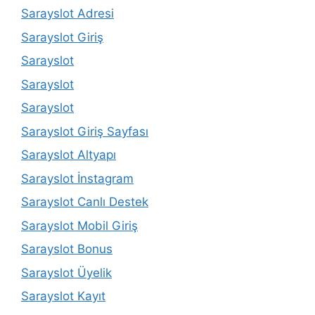
Sarayslot Adresi
Sarayslot Giriş
Sarayslot
Sarayslot
Sarayslot
Sarayslot Giriş Sayfası
Sarayslot Altyapı
Sarayslot İnstagram
Sarayslot Canlı Destek
Sarayslot Mobil Giriş
Sarayslot Bonus
Sarayslot Üyelik
Sarayslot Kayıt