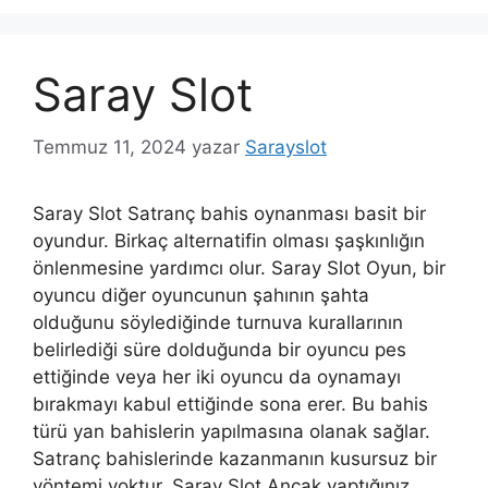
Saray Slot
Temmuz 11, 2024
yazar
Sarayslot
Saray Slot Satranç bahis oynanması basit bir
oyundur. Birkaç alternatifin olması şaşkınlığın
önlenmesine yardımcı olur. Saray Slot Oyun, bir
oyuncu diğer oyuncunun şahının şahta
olduğunu söylediğinde turnuva kurallarının
belirlediği süre dolduğunda bir oyuncu pes
ettiğinde veya her iki oyuncu da oynamayı
bırakmayı kabul ettiğinde sona erer. Bu bahis
türü yan bahislerin yapılmasına olanak sağlar.
Satranç bahislerinde kazanmanın kusursuz bir
yöntemi yoktur. Saray Slot Ancak yaptığınız