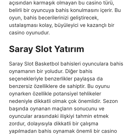
açısından karmaşık olmayan bu casino türü,
belirli bir oyuncuya bahis konulmasını içerir. Bu
oyun, bahis becerilerinizi geliştirecek,
ustalaşması kolay, büyüleyici ve kazançlı bir
casino oyunudur.
Saray Slot Yatırım
Saray Slot Basketbol bahisleri oyunculara bahis
oynamanın bir yoludur. Diğer bahis
seçenekleriyle benzerlikler paylaşsa da
benzersiz özelliklere de sahiptir. Bu oyunu
oynarken özellikle potansiyel tehlikeler
nedeniyle dikkatli olmak çok önemlidir. Sezon
başında oynanan maçların sonucunu ve
oyuncular arasındaki ilişkiyi tahmin etmek
zordur, dolayısıyla dikkatli bir çalışma
yapılmadan bahis oynamak önemli bir casino