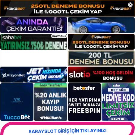
×
SARAYSLOT GİRİŞ İÇİN TIKLAYINIZ!