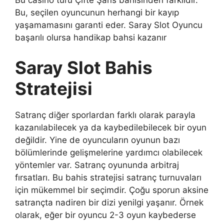
Bu casino türü Çifte Şans bahisinden farklıdır.
Bu, seçilen oyuncunun herhangi bir kayıp
yaşamamasını garanti eder. Saray Slot Oyuncu
başarılı olursa handikap bahsi kazanır
Saray Slot Bahis
Stratejisi
Satranç diğer sporlardan farklı olarak parayla
kazanılabilecek ya da kaybedilebilecek bir oyun
değildir. Yine de oyuncuların oyunun bazı
bölümlerinde gelişmelerine yardımcı olabilecek
yöntemler var. Satranç oyununda arbitraj
fırsatları. Bu bahis stratejisi satranç turnuvaları
için mükemmel bir seçimdir. Çoğu sporun aksine
satrançta nadiren bir dizi yenilgi yaşanır. Örnek
olarak, eğer bir oyuncu 2-3 oyun kaybederse